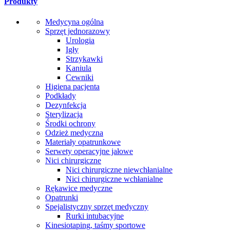
Produkty
Medycyna ogólna
Sprzęt jednorazowy
Urologia
Igły
Strzykawki
Kaniula
Cewniki
Higiena pacjenta
Podkłady
Dezynfekcja
Sterylizacja
Środki ochrony
Odzież medyczna
Materiały opatrunkowe
Serwety operacyjne jałowe
Nici chirurgiczne
Nici chirurgiczne niewchłanialne
Nici chirurgiczne wchłanialne
Rękawice medyczne
Opatrunki
Spejalistyczny sprzęt medyczny
Rurki intubacyjne
Kinesiotaping, taśmy sportowe