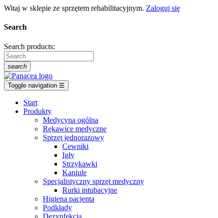
Witaj w sklepie ze sprzętem rehabilitacyjnym.
Zaloguj się
Search
Search products:
search
Toggle navigation
☰
Start
Produkty
Medycyna ogólna
Rękawice medyczne
Sprzęt jednorazowy
Cewniki
Igły
Strzykawki
Kaniule
Specjalistyczny sprzęt medyczny
Rurki intubacyjne
Higiena pacjenta
Podkłady
Dezynfekcja