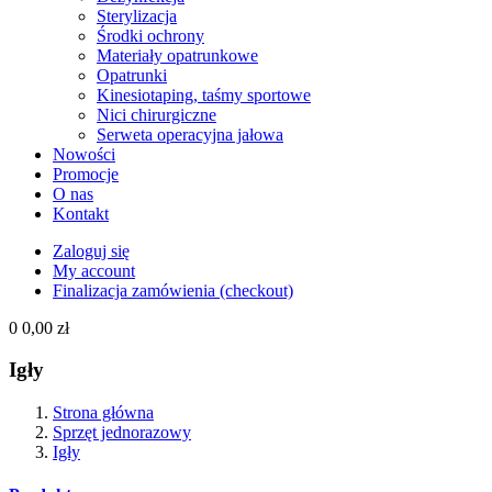
Sterylizacja
Środki ochrony
Materiały opatrunkowe
Opatrunki
Kinesiotaping, taśmy sportowe
Nici chirurgiczne
Serweta operacyjna jałowa
Nowości
Promocje
O nas
Kontakt
Zaloguj się
My account
Finalizacja zamówienia (checkout)
0
0,00 zł
Igły
Strona główna
Sprzęt jednorazowy
Igły