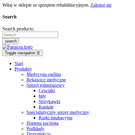
Witaj w sklepie ze sprzętem rehabilitacyjnym.
Zaloguj się
Search
Search products:
search
Toggle navigation
☰
Start
Produkty
Medycyna ogólna
Rękawice medyczne
Sprzęt jednorazowy
Cewniki
Igły
Strzykawki
Kaniule
Specjalistyczny sprzęt medyczny
Rurki intubacyjne
Higiena pacjenta
Podkłady
Dezynfekcja