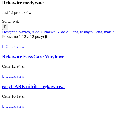
Rękawice medyczne
Jest 12 produktów.
Sortuj wg:

Dostępne
Nazwa, A do Z
Nazwa, Z do A
Cena, rosnąco
Cena, malej
Pokazano 1-12 z 12 pozycji

Quick view
Rękawice EasyCare Vinylowe...
Cena
12,94 zł

Quick view
easyCARE nitrile - rękawice...
Cena
16,19 zł

Quick view