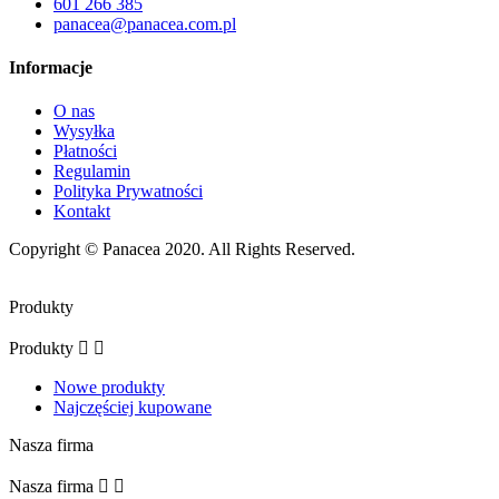
601 266 385
panacea@panacea.com.pl
Informacje
O nas
Wysyłka
Płatności
Regulamin
Polityka Prywatności
Kontakt
Copyright ©
Panacea
2020. All Rights Reserved.
Produkty
Produkty


Nowe produkty
Najczęściej kupowane
Nasza firma
Nasza firma

