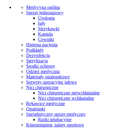
Medycyna ogólna
Sprzęt jednorazowy
Urologia
Igły
Strzykawki
Kaniula
Cewniki
Higiena pacjenta
Podkłady
Dezynfekcja
Sterylizacja
Środki ochrony
Odzież medyczna
Materiały opatrunkowe
Serwety operacyjne jałowe
Nici chirurgiczne
Nici chirurgiczne niewchłanialne
Nici chirurgiczne wchłanialne
Rękawice medyczne
Opatrunki
Spejalistyczny sprzęt medyczny
Rurki intubacyjne
Kinesiotaping, taśmy sportowe