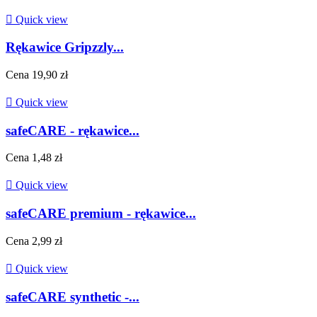

Quick view
Rękawice Gripzzly...
Cena
19,90 zł

Quick view
safeCARE - rękawice...
Cena
1,48 zł

Quick view
safeCARE premium - rękawice...
Cena
2,99 zł

Quick view
safeCARE synthetic -...