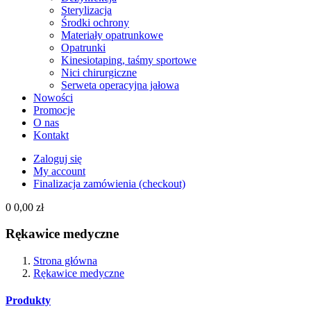
Sterylizacja
Środki ochrony
Materiały opatrunkowe
Opatrunki
Kinesiotaping, taśmy sportowe
Nici chirurgiczne
Serweta operacyjna jałowa
Nowości
Promocje
O nas
Kontakt
Zaloguj się
My account
Finalizacja zamówienia (checkout)
0
0,00 zł
Rękawice medyczne
Strona główna
Rękawice medyczne
Produkty